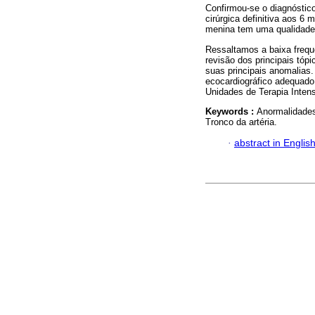
Confirmou-se o diagnóstico
cirúrgica definitiva aos 6
menina tem uma qualidade 
Ressaltamos a baixa frequê
revisão dos principais tóp
suas principais anomalias
ecocardiográfico adequado
Unidades de Terapia Intens
Keywords :
Anormalidades
Tronco da artéria.
·
abstract in Englis