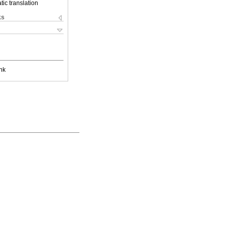
ic translation
ks
nk