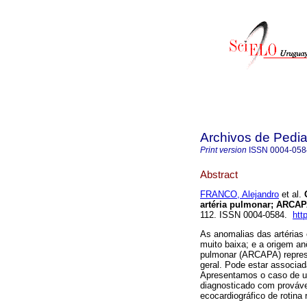
Archivos de Pedia
Print version
ISSN
0004-058
Abstract
FRANCO, Alejandro
et al.
O
artéria pulmonar; ARCAP
112. ISSN 0004-0584.
htt
As anomalias das artérias 
muito baixa; e a origem anô
pulmonar (ARCAPA) repres
geral. Pode estar associa
Apresentamos o caso de u
diagnosticado com prováve
ecocardiográfico de rotina