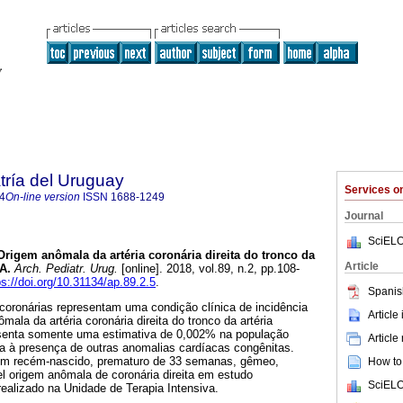
tría del Uruguay
Services 
4
On-line version
ISSN
1688-1249
Journal
SciELO
rigem anômala da artéria coronária direita do tronco da
Article
A.
Arch. Pediatr. Urug.
[online]. 2018, vol.89, n.2, pp.108-
ps://doi.org/10.31134/ap.89.2.5
.
Spanis
coronárias representam uma condição clínica de incidência
Article
mala da artéria coronária direita do tronco da artéria
enta somente uma estimativa de 0,002% na população
Article
da à presença de outras anomalias cardíacas congênitas.
m recém-nascido, prematuro de 33 semanas, gêmeo,
How to 
l origem anômala de coronária direita em estudo
SciELO
 realizado na Unidade de Terapia Intensiva.