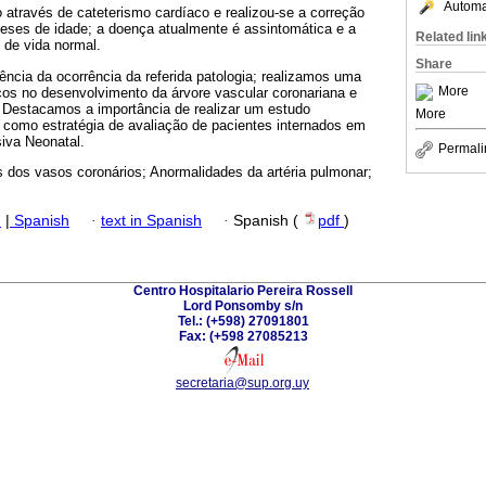
Automat
 através de cateterismo cardíaco e realizou-se a correção
 meses de idade; a doença atualmente é assintomática e a
Related lin
de vida normal.
Share
ncia da ocorrência da referida patologia; realizamos uma
More
icos no desenvolvimento da árvore vascular coronariana e
. Destacamos a importância de realizar um estudo
More
 como estratégia de avaliação de pacientes internados em
iva Neonatal.
Permali
 dos vasos coronários; Anormalidades da artéria pulmonar;
h
|
Spanish
·
text in Spanish
·
Spanish (
pdf
)
Centro Hospitalario Pereira Rossell
Lord Ponsomby s/n
Tel.: (+598) 27091801
Fax: (+598 27085213
secretaria@sup.org.uy