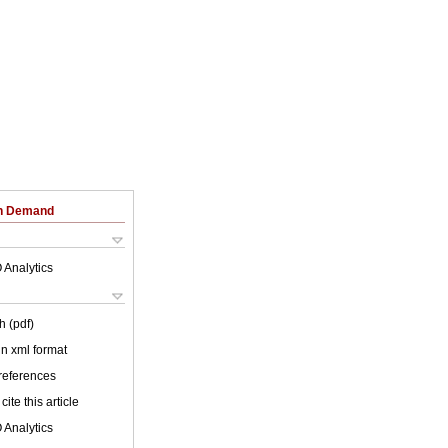
on Demand
 Analytics
h (pdf)
 in xml format
 references
cite this article
 Analytics