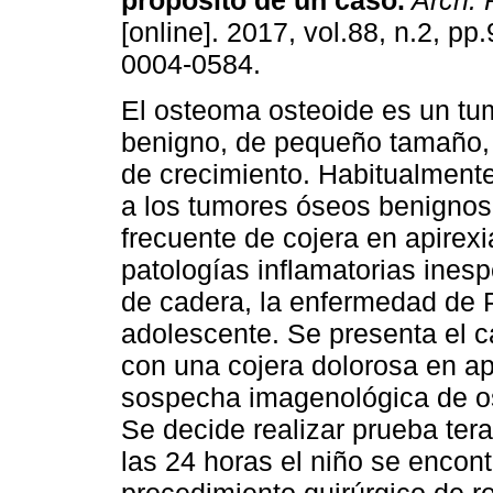
propósito de un caso
.
Arch. P
[online]. 2017, vol.88, n.2, p
0004-0584.
El osteoma osteoide es un tu
benigno, de pequeño tamaño, 
de crecimiento. Habitualment
a los tumores óseos benigno
frecuente de cojera en apirex
patologías inflamatorias inespe
de cadera, la enfermedad de P
adolescente. Se presenta el c
con una cojera dolorosa en a
sospecha imagenológica de os
Se decide realizar prueba terap
las 24 horas el niño se encon