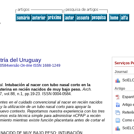
tría del Uruguay
Serviços P
-0584
versão On-line
ISSN
1688-1249
Journal
SciELO
al.
Intubación al nacer con tubo nasal corto en la
Artigo
auterina en recién nacidos de muy bajo peso
.
Arch.
17, vol.88, n.1, pp.19-23. ISSN 0004-0584.
Espanh
ntes en el cuidado convencional al nacer en recién nacidos
Artigo
 la utilización de un tubo nasal corto para apoyar la
e nuevo contexto. Reportamos nuestra experiencia con los tres
Referên
mos esta técnica simple para administrar nCPAP a recién
miento mientras existe función placentaria antes de cortar el
Como ci
SciELO
 NACIDO DE MUY BAJO PESO; INTUBACIÓN