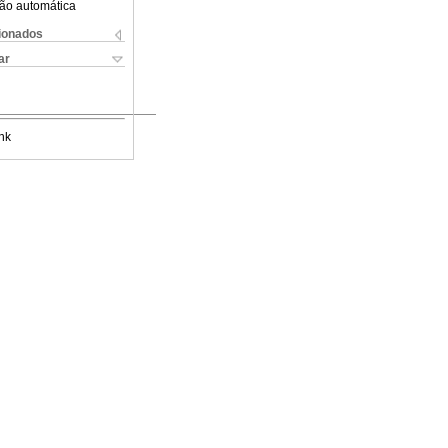
ão automática
cionados
ar
nk