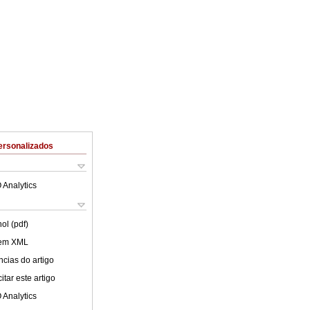
ersonalizados
 Analytics
ol (pdf)
 em XML
cias do artigo
tar este artigo
 Analytics