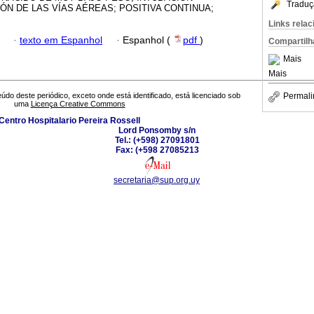
Traduç
ÓN DE LAS VÍAS AÉREAS; POSITIVA CONTINUA;
Links rela
·
texto em Espanhol
·
Espanhol (
pdf
)
Compartilh
Mais
Mais
Permali
údo deste periódico, exceto onde está identificado, está licenciado sob
uma
Licença Creative Commons
Centro Hospitalario Pereira Rossell
Lord Ponsomby s/n
Tel.: (+598) 27091801
Fax: (+598 27085213
secretaria@sup.org.uy