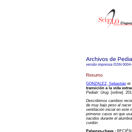
Archivos de Pedia
versão impressa
ISSN
0004
Resumo
GONZALEZ, Sebastián
et 
transición a la vida extr
Pediatr. Urug.
[online]. 20
Describimos cambios recie
de muy bajo peso al nacer y
ventilación inicial en est
primeros casos en que usa
nacidos durante el alumbra
cordón.
Palavras-chave :
RECIÉN