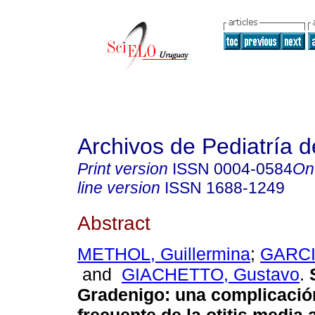
Archivos de Pediatría 
Print version
ISSN
0004-0584
On
line version
ISSN
1688-1249
Abstract
METHOL, Guillermina
;
GARCIA
and
GIACHETTO, Gustavo
.
Gradenigo
:
una complicació