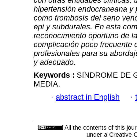
con otras entidades clínicas:
hipertensión endocraneana y p
como trombosis del seno veno
epi y subdurales. En esta com
reconocimiento oportuno de la
complicación poco frecuente co
profesionales para su abordaj
y adecuado.
Keywords :
SíNDROME DE G
MEDIA.
·
abstract in English
·
All the contents of this jo
under a
Creative 