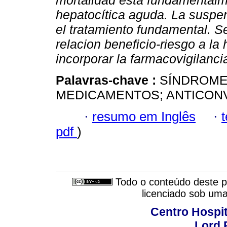
mortalidad está fundamentalme
hepatocítica aguda. La suspe
el tratamiento fundamental. S
relacion beneficio-riesgo a l
incorporar la farmacovigilancia
Palavras-chave :
SÍNDROME 
MEDICAMENTOS; ANTICON
·
resumo em Inglês
·
pdf
)
Todo o conteúdo deste pe
licenciado sob um
Centro Hospit
Lord 