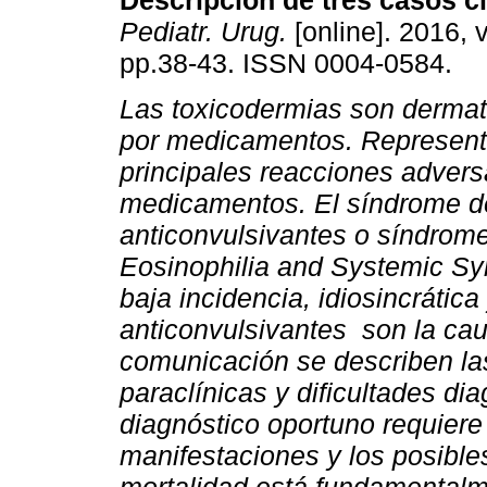
Descripción de tres casos cl
Pediatr. Urug.
[online]. 2016, v
pp.38-43. ISSN 0004-0584.
Las toxicodermias son dermat
por medicamentos. Represent
principales reacciones advers
medicamentos. El síndrome de
anticonvulsivantes o síndrom
Eosinophilia and Systemic S
baja incidencia, idiosincrática
anticonvulsivantes son la ca
comunicación se describen las
paraclínicas y dificultades di
diagnóstico oportuno requiere
manifestaciones y los posibles