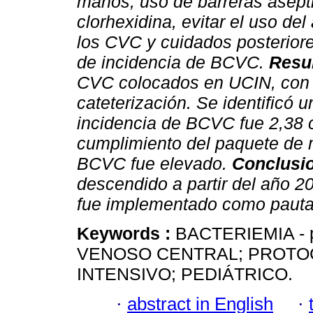
manos, uso de barreras asépt
clorhexidina, evitar el uso de
los CVC y cuidados posterior
de incidencia de BCVC.
Resu
CVC colocados en UCIN, con u
cateterización. Se identificó
incidencia de BCVC fue 2,38 
cumplimiento del paquete de 
BCVC fue elevado.
Conclusi
descendido a partir del año 20
fue implementado como pauta
Keywords :
BACTERIEMIA - p
VENOSO CENTRAL; PROTO
INTENSIVO; PEDIÁTRICO.
·
abstract in English
·