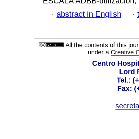
ESCALA ADBB-utilización;
·
abstract in English
·
All the contents of this jo
under a
Creative 
Centro Hospit
Lord 
Tel.: 
Fax: 
secret