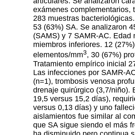
articulares. Se analizaron car
exámenes complementarios, tr
283 muestras bacteriológicas.
53 (63%) SA. Se analizaron 45
(SAMS) y 7 SAMR-AC. Edad me
miembros inferiores. 12 (27%)
3
elementos/mm
, 30 (67%) pr
Tratamiento empírico inicial 
Las infecciones por SAMR-AC 
(n=1), trombosis venosa profu
drenaje quirúrgico (3,7/niño).
19,5 versus 15,2 días), requir
versus 0,13 días) y uno fallec
aislamientos fue similar al co
que SA sigue siendo el más f
ha disminuido pero continua s