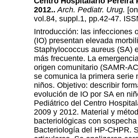
Centro Hospitalario Pereira 
2012.
.
Arch. Pediatr. Urug.
[on
vol.84, suppl.1, pp.42-47. IS
Introducción: las infecciones 
(IO) presentan elevada morbil
Staphylococcus aureus (SA) es
más frecuente. La emergencia 
origen comunitario (SAMR-AC
se comunica la primera serie n
niños. Objetivo: describir for
evolución de IO por SA en niñ
Pediátrico del Centro Hospita
2009 y 2012. Material y métod
bacteriológicas con sospecha 
Bacteriología del HP-CHPR. S