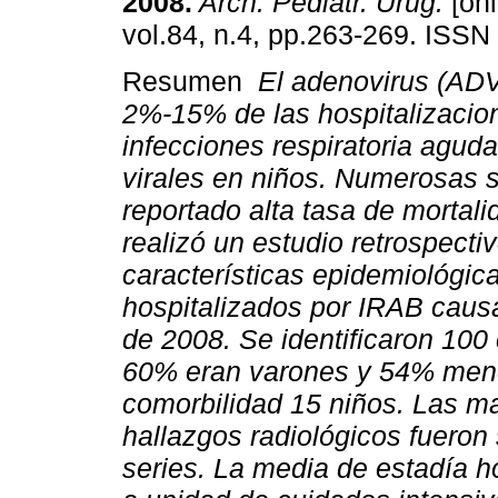
2008.
Arch. Pediatr. Urug.
[onl
vol.84, n.4, pp.263-269. ISSN
Resumen
El adenovirus (AD
2%-15% de las hospitalizacio
infecciones respiratoria agud
virales en niños. Numerosas 
reportado alta tasa de mortal
realizó un estudio retrospectiv
características epidemiológica
hospitalizados por IRAB causa
de 2008. Se identificaron 100 
60% eran varones y 54% meno
comorbilidad 15 niños. Las ma
hallazgos radiológicos fueron 
series. La media de estadía ho