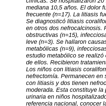
clínicas. Se hospitalizaron 2
mediana 10,5 años. El dolor f
frecuente (n=17). La litiasis f
Se diagnosticó litiasis corali
en otros dos nefrocalcinosis.
obstructivas (n=15), infeccios
leve (n=3). Se hallaron causa
metabólicas (n=9), infecciosas
estudio metabólico se realizó
de ellos. Recibieron tratamient
Los niños con litiasis coralifo
nefrectomía. Permanecen en se
con litiasis y dos tienen nefr
moderada. Esta constituye la 
urinaria en niños hospitalizad
referencia nacional, conocer l