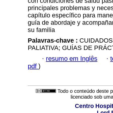
con condiciones de salud pasi
principales problemas y nece
capítulo específico para mane
guía de abordaje y acompañam
su familia
Palavras-chave :
CUIDADOS 
PALIATIVA; GUÍAS DE PRÁC
·
resumo em Inglês
·
pdf
)
Todo o conteúdo deste pe
licenciado sob um
Centro Hospit
Lord 