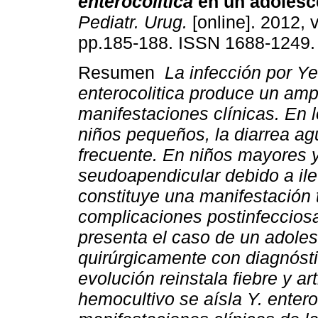
enterocolitica
en un adolesce
Pediatr. Urug.
[online]. 2012, v
pp.185-188. ISSN 1688-1249.
Resumen
La infección por Ye
enterocolitica produce un amp
manifestaciones clínicas. En l
niños pequeños, la diarrea a
frecuente. En niños mayores 
seudoapendicular debido a ileí
constituye una manifestación 
complicaciones postinfeccio
presenta el caso de un adole
quirúrgicamente con diagnósti
evolución reinstala fiebre y ar
hemocultivo se aísla Y. entero