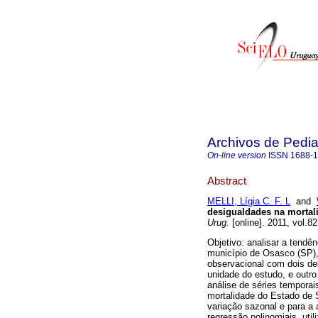
Archivos de Pedia
On-line version
ISSN
1688-
Abstract
MELLI, Lígia C. F. L
and
desigualdades na mortal
Urug.
[online]. 2011, vol.8
Objetivo: analisar a tendê
município de Osasco (SP),
observacional com dois de
unidade do estudo, e outro
análise de séries temporai
mortalidade do Estado de 
variação sazonal e para a 
regressão polinomiais, uti