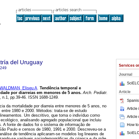
tría del Uruguay
Services 
1249
Journal
SciELO
WALDMAN, Eliseu A
.
Tendência temporal e
Article
idade por diarreias em menores de 5 anos.
Arch. Pediatr.
2, n.1, pp.39-46. ISSN 1688-1249.
Spanis
ncia da mortalidade por diarreia entre menores de 5 anos, no
Article
 entre 1980 e 2000. Métodos: trata-se de estudo
lineamentos. Um descritivo, que toma o indivíduo como
Article
 ecológico, analisando agregado populacional que incluiu
s. A fonte de dados foi o sistema de informação de
How to 
São Paulo e censos de 1980, 1991 e 2000. Descreveu-se a
SciELO
análise de tendência aplicaram-se modelos log lineares de
lizando-se variáveis sociodemográficas da criança e da mãe.