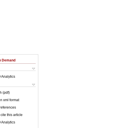
on Demand
 Analytics
h (pdf)
 in xml format
 references
cite this article
 Analytics