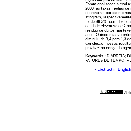
Foram analisadas a evoluç
2000, as taxas médias de 
diferenciais por distrito n
atingiram, respectivament
foi de 98,3%, com desloca
da idade elevou-se de 2 m
resíduo de óbitos manteve-
anos. O risco relativo entr
diminuiu de 3,4 para 1,3 d
Conclusão: nossos resulta
provável mudança do agent
Keywords :
DIARRÉIA; 
FATORES DE TEMPO; R
·
abstract in Englis
All 