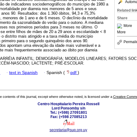
Automat
ão de indicadores sociodemográficos do município de 1980 a
mortalidade por diarreia nos menores de 5 anos e seus
Related lin
os anos 90. Resultados: dos 1.360 óbitos, 94,3 e 75,3%
e, menores de 1 ano e de 6 meses. O declínio da mortalidade
Share
mento da sazonalidade do verão para o outono. A mediana
More
eses nos primeiros períodos para 3 meses no último. O
se entre filhos de mães de 20 a 29 anos e escolaridade < 8
More
e o distrito mais atingido e a taxa média do município
o primeiro para o segundo quinquênio dos anos 90.
Permali
dos apontam uma elevação da idade mais vulnerável e a
e mais frequentemente associado ao óbito por diarreia
DIARRÉIA INFANTIL; DEMOGRAFIA; MODELOS LINEARES; FATORES SO
ECÉM-NASCIDO; LACTENTE; PRÉ-ESCOLAR.
h
·
text in Spanish
·
Spanish (
pdf
)
the contents of this journal, except where otherwise noted, is licensed under a
Creative Common
Centro Hospitalario Pereira Rossell
Lord Ponsomby s/n
Tel.: (+598) 27091801
Fax: (+598 27085213
secretaria@sup.org.uy