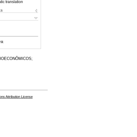
ic translation
ks
nk
CIOECONÔMICOS;
s Attribution License