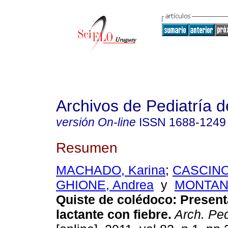
Archivos de Pediatría 
versión On-line
ISSN
1688-1249
Resumen
MACHADO, Karina
;
CASCINO,
GHIONE, Andrea
y
MONTANO
Quiste de colédoco: Present
lactante con fiebre.
Arch. Ped