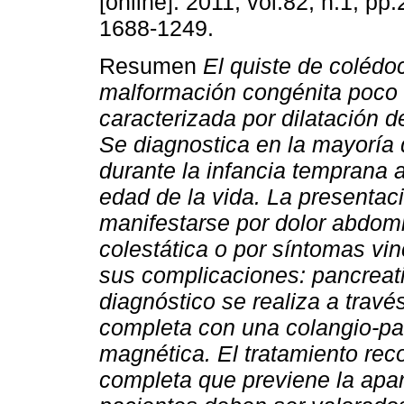
[online]. 2011, vol.82, n.1, pp
1688-1249.
Resumen
El quiste de colédo
malformación congénita poco 
caracterizada por dilatación del
Se diagnostica en la mayoría 
durante la infancia temprana
edad de la vida. La presentaci
manifestarse por dolor abdomi
colestática o por síntomas vi
sus complicaciones: pancreatiti
diagnóstico se realiza a travé
completa con una colangio-pa
magnética. El tratamiento rec
completa que previene la apa