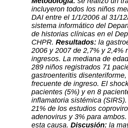
Metodología:
se realizó un tr
incluyeron todos los niños m
DAI entre el 1/1/2006 al 31/1
sistema informático del Depar
de historias clínicas en el D
CHPR.
Resultados:
la gastroe
2006 y 2007 de 2,7% y 2,4% r
ingresos. La mediana de edad
289 niños registrados 71 paci
gastroenteritis disenteriforme
frecuente de ingreso. El shoc
pacientes (5%) y en 8 pacien
inflamatoria sistémica (SIRS).
21% de los estudios coproviro
adenovirus y 3% para ambos. 
esta causa.
Discusión:
la may