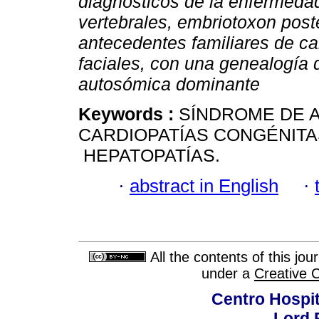
diagnósticos de la enfermedad
vertebrales, embriotoxon poste
antecedentes familiares de ca
faciales, con una genealogía 
autosómica dominante
Keywords :
SÍNDROME DE A
CARDIOPATÍAS CONGÉNITAS
HEPATOPATÍAS.
·
abstract in English
·
All the contents of this jo
under a
Creative 
Centro Hospit
Lord 