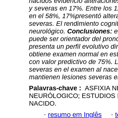
nacidos evidenció alteracion
y severas en 17%. Entre los 
en el 58%, 17%presentó alter
severas. El rendimiento cogn
neurológico.
Conclusiones:
e
puede ser orientador del pronó
presenta un perfil evolutivo d
obtiene examen normal en est
con valor predictivo de 75%. 
severas en el examen al nacer 
mantienen lesiones severas e
Palavras-chave :
ASFIXIA 
NEURÓLOGICO; ESTUDIOS 
NACIDO.
·
resumo em Inglês
·