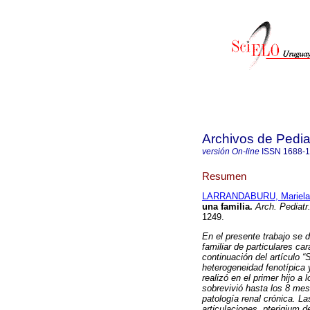
Archivos de Pedia
versión On-line
ISSN
1688-
Resumen
LARRANDABURU, Mariela
una familia.
Arch. Pediatr
1249.
En el presente trabajo se 
familiar de particulares ca
continuación del artículo 
heterogeneidad fenotípica 
realizó en el primer hijo a
sobrevivió hasta los 8 mese
patología renal crónica. La
articulaciones, pterigium d