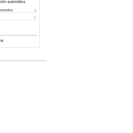
ción automática
cionados
nk