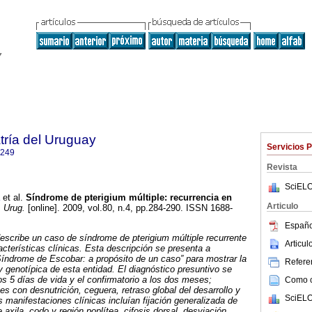
tría del Uruguay
Servicios 
1249
Revista
SciELO
et al.
Síndrome de pterigium múltiple: recurrencia en
Articulo
. Urug.
[online]. 2009, vol.80, n.4, pp.284-290. ISSN 1688-
Españo
describe un caso de síndrome de pterigium múltiple recurrente
Articu
racterísticas clínicas. Esta descripción se presenta a
“Síndrome de Escobar: a propósito de un caso” para mostrar la
Referen
y genotípica de esta entidad. El diagnóstico presuntivo se
 los 5 días de vida y el confirmatorio a los dos meses;
Como ci
s con desnutrición, ceguera, retraso global del desarrollo y
SciELO
s manifestaciones clínicas incluían fijación generalizada de
e axila, codo y región poplítea, cifosis dorsal, desviación