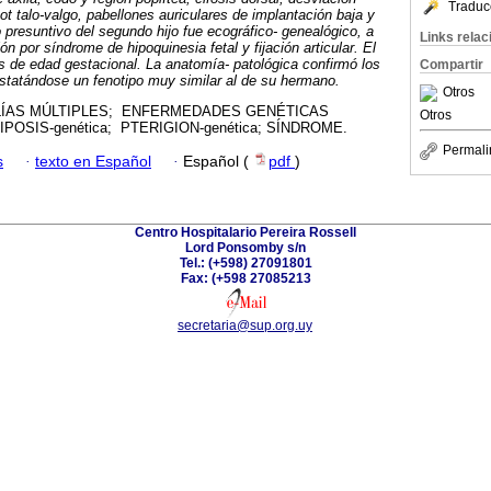
Traduc
ot talo-valgo, pabellones auriculares de implantación baja y
o presuntivo del segundo hijo fue ecográfico- genealógico, a
Links rela
 por síndrome de hipoquinesia fetal y fijación articular. El
s de edad gestacional. La anatomía- patológica confirmó los
Compartir
statándose un fenotipo muy similar al de su hermano.
Otros
ÍAS MÚLTIPLES; ENFERMEDADES GENÉTICAS
Otros
OSIS-genética; PTERIGION-genética; SÍNDROME.
Permali
s
·
texto en Español
·
Español (
pdf
)
Centro Hospitalario Pereira Rossell
Lord Ponsomby s/n
Tel.: (+598) 27091801
Fax: (+598 27085213
secretaria@sup.org.uy