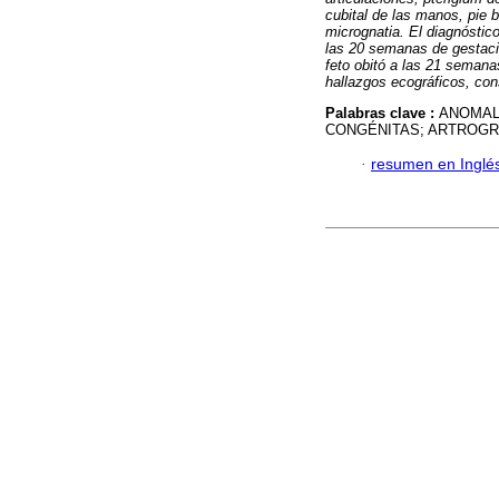
cubital de las manos, pie b
micrognatia. El diagnóstic
las 20 semanas de gestación
feto obitó a las 21 semana
hallazgos ecográficos, con
Palabras clave :
ANOMAL
CONGÉNITAS; ARTROGRIP
·
resumen en Inglé