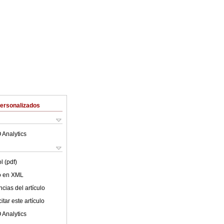
Personalizados
 Analytics
l (pdf)
lo en XML
cias del artículo
tar este artículo
 Analytics