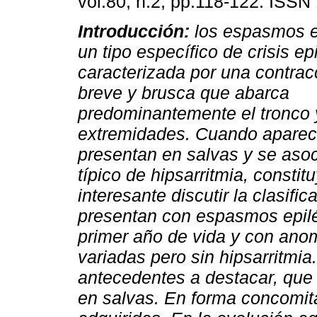
vol.80, n.2, pp.118-122. ISSN
Introducción:
los espasmos e
un tipo específico de crisis ep
caracterizada por una contra
breve y brusca que abarca
predominantemente el tronco 
extremidades. Cuando aparece
presentan en salvas y se asoc
típico de hipsarritmia, consti
interesante discutir la clasif
presentan con espasmos epilép
primer año de vida y con anom
variadas pero sin hipsarritmia
antecedentes a destacar, que
en salvas. En forma concomit