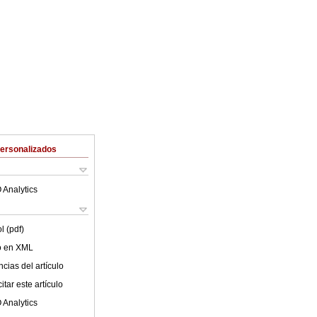
Personalizados
 Analytics
l (pdf)
lo en XML
cias del artículo
tar este artículo
 Analytics