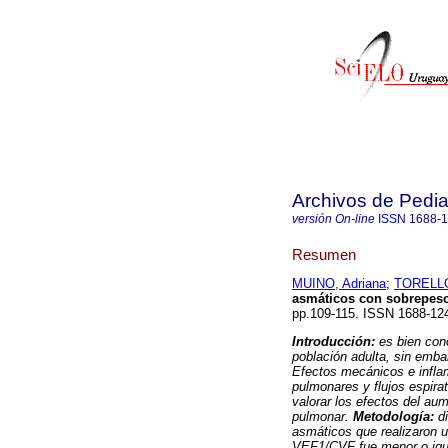
Archivos de Pedia
versión On-line
ISSN
1688-
Resumen
MUINO, Adriana
;
TORELLO,
asmáticos con sobrepes
pp.109-115. ISSN 1688-12
Introducción:
es bien con
población adulta, sin emba
Efectos mecánicos e infla
pulmonares y flujos espira
valorar los efectos del au
pulmonar.
Metodología:
d
asmáticos que realizaron u
VEF1/CVF fue menor o igua