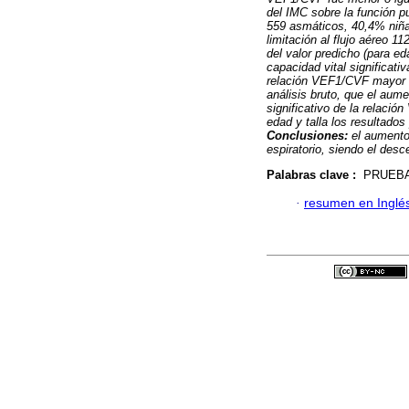
del IMC sobre la función p
559 asmáticos, 40,4% niña
limitación al flujo aéreo 
del valor predicho (para ed
capacidad vital significati
relación VEF1/CVF mayor (v
análisis bruto, que el aum
significativo de la relaci
edad y talla los resultado
Conclusiones:
el aumento
espiratorio, siendo el de
Palabras clave :
PRUEBA
·
resumen en Inglé