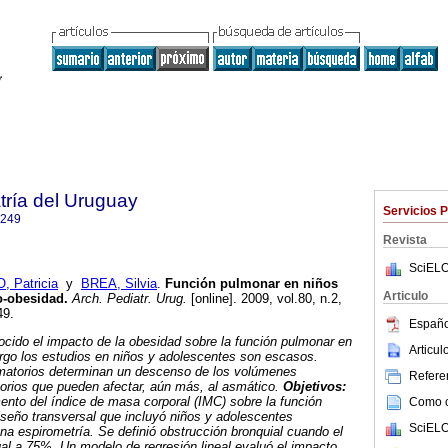
tría del Uruguay
Servicios 
1249
Revista
SciELO
 Patricia
y
BREA, Silvia
.
Función pulmonar en niños
Articulo
o-obesidad.
Arch. Pediatr. Urug.
[online]. 2009, vol.80, n.2,
49.
Españo
ocido el impacto de la obesidad sobre la función pulmonar en
Articu
rgo los estudios en niños y adolescentes son escasos.
matorios determinan un descenso de los volúmenes
Referen
torios que pueden afectar, aún más, al asmático.
Objetivos:
mento del índice de masa corporal (IMC) sobre la función
Como ci
iseño transversal que incluyó niños y adolescentes
SciELO
na espirometría. Se definió obstrucción bronquial cuando el
l a 75%. Un modelo de regresión lineal evaluó el impacto