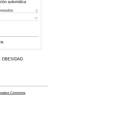
ción automática
cionados
nk
 OBESIDAD.
Creative Commons