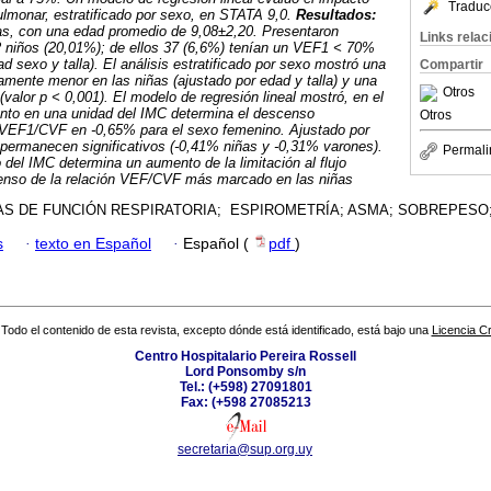
Traduc
ulmonar, estratificado por sexo, en STATA 9,0.
Resultados:
s, con una edad promedio de 9,08±2,20. Presentaron
Links rela
112 niños (20,01%); de ellos 37 (6,6%) tenían un VEF1 < 70%
ad sexo y talla). El análisis estratificado por sexo mostró una
Compartir
vamente menor en las niñas (ajustado por edad y talla) y una
Otros
alor p < 0,001). El modelo de regresión lineal mostró, en el
ento en una unidad del IMC determina el descenso
Otros
ón VEF1/CVF en -0,65% para el sexo femenino. Ajustado por
s permanecen significativos (-0,41% niñas y -0,31% varones).
Permali
 del IMC determina un aumento de la limitación al flujo
scenso de la relación VEF/CVF más marcado en las niñas
S DE FUNCIÓN RESPIRATORIA; ESPIROMETRÍA; ASMA; SOBREPESO;
s
·
texto en Español
·
Español (
pdf
)
Todo el contenido de esta revista, excepto dónde está identificado, está bajo una
Licencia 
Centro Hospitalario Pereira Rossell
Lord Ponsomby s/n
Tel.: (+598) 27091801
Fax: (+598 27085213
secretaria@sup.org.uy