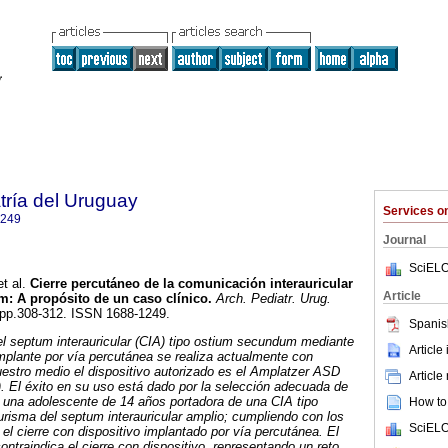
tría del Uruguay
Services 
1249
Journal
SciELO
t al.
Cierre percutáneo de la comunicación interauricular
Article
: A propósito de un caso clínico.
Arch. Pediatr. Urug.
4, pp.308-312. ISSN 1688-1249.
Spanis
del septum interauricular (CIA) tipo ostium secundum mediante
Article
implante por vía percutánea se realiza actualmente con
uestro medio el dispositivo autorizado es el Amplatzer ASD
Article
 El éxito en su uso está dado por la selección adecuada de
 una adolescente de 14 años portadora de una CIA tipo
How to 
isma del septum interauricular amplio; cumpliendo con los
SciELO
a el cierre con dispositivo implantado por vía percutánea. El
ntraindica el cierre con dispositivo, representando un reto