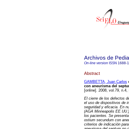
Archivos de Pedia
On-line version
ISSN
1688-
Abstract
GAMBETTA, Juan Carlos
e
con aneurisma del septum
[online]. 2008, vol.79, n.
El cierre de los defectos 
el uso de dispositivos de 
seguridad y eficacia. En n
(AGA Minneapolis EE.UU.).
los pacientes. Se presenta
ostium secundum con aneur
criterios de indicación par
aneurisma del septum no co