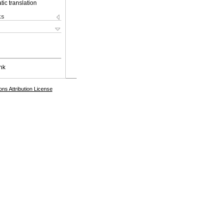
ic translation
ks
nk
s Attribution License