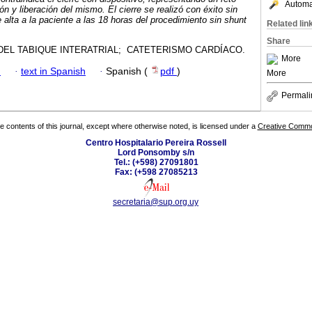
Automat
n y liberación del mismo. El cierre se realizó con éxito sin
alta a la paciente a las 18 horas del procedimiento sin shunt
Related lin
Share
EL TABIQUE INTERATRIAL; CATETERISMO CARDÍACO.
More
h
·
text in Spanish
·
Spanish (
pdf
)
More
Permali
the contents of this journal, except where otherwise noted, is licensed under a
Creative Common
Centro Hospitalario Pereira Rossell
Lord Ponsomby s/n
Tel.: (+598) 27091801
Fax: (+598 27085213
secretaria@sup.org.uy