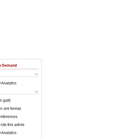
on Demand
 Analytics
h (pdf)
 in xml format
 references
cite this article
 Analytics