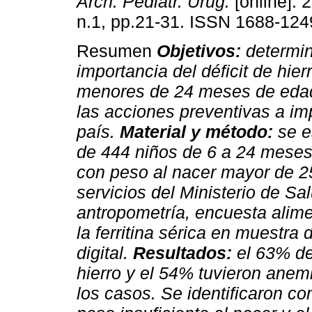
Arch. Pediatr. Urug.
[online]. 
n.1, pp.21-31. ISSN 1688-124
Resumen
Objetivos:
determin
importancia del déficit de hier
menores de 24 meses de edad 
las acciones preventivas a imp
país.
Material y método:
se e
de 444 niños de 6 a 24 meses
con peso al nacer mayor de 2
servicios del Ministerio de S
antropometría, encuesta alim
la ferritina sérica en muestra
digital.
Resultados:
el 63% de
hierro y el 54% tuvieron anem
los casos. Se identificaron c