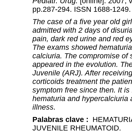
Pediatr. Urug.
[online]. 2007, v
pp.287-294. ISSN 1688-1249.
The case of a five year old girl
admitted with 2 days of disuri
pain, dark red urine and red e
The exams showed hematuria 
calciuria. The compromise of s
appeared in the evolution. The
Juvenile (ARJ). After receivin
corticoids treatment the patie
symptom free since then. It is
hematuria and hypercalciuria 
illness.
Palabras clave :
HEMATURIA
JUVENILE RHEUMATOID.