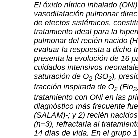
El óxido nítrico inhalado (ONi
vasodilatación pulmonar direc
de efectos sistémicos, constit
tratamiento ideal para la hipe
pulmonar del recién nacido (
evaluar la respuesta a dicho t
presenta la evolución de 16 p
cuidados intensivos neonatal
saturación de O
(SO
), pres
2
2
fracción inspirada de O
(Fio
2
2
tratamiento con ONi en las pr
diagnóstico más frecuente fue
(SALAM)-; y 2) recién nacidos 
(n=3), refractaria al tratamien
14 días de vida. En el grupo 1