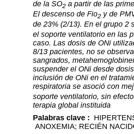
de la SO
a partir de las prim
2
El descenso de Fio
y de PMVA
2
de 23% (2/13). En el grupo 2 
el soporte ventilatorio en las
caso. Las dosis de ONi utiliz
8/13 pacientes, no se observa
sangrados, metahemoglobinemi
suspender el ONi desde dosis
inclusión de ONi en el tratami
respiratoria se asoció con me
soporte ventilatorio, sin efec
terapia global instituida
Palabras clave :
HIPERTENS
ANOXEMIA; RECIÉN NACID