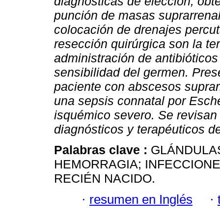
diagnósticas de elección, obt
punción de masas suprarrenale
colocación de drenajes percut
resección quirúrgica son la te
administración de antibiótico
sensibilidad del germen. Pres
paciente con abscesos suprarr
una sepsis connatal por Esche
isquémico severo. Se revisan 
diagnósticos y terapéuticos de
Palabras clave :
GLÁNDULA
HEMORRAGIA; INFECCIONE
RECIÉN NACIDO.
·
resumen en Inglés
·