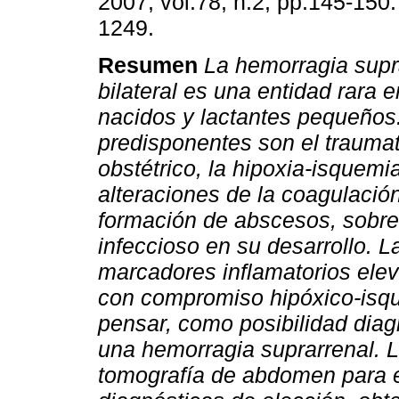
2007, vol.78, n.2, pp.145-150
1249.
Resumen
La hemorragia supr
bilateral es una entidad rara e
nacidos y lactantes pequeños
predisponentes son el trauma
obstétrico, la hipoxia-isquemia
alteraciones de la coagulació
formación de abscesos, sobr
infeccioso en su desarrollo. L
marcadores inflamatorios elev
con compromiso hipóxico-isqu
pensar, como posibilidad diag
una hemorragia suprarrenal. La
tomografía de abdomen para e