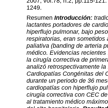
2007, vol.78, n.2, pp.115-121
1249.
Resumen
Introducción:
tradi
lactantes portadores de cardi
hiperflujo pulmonar, bajo peso
respiratorias, eran sometidos 
paliativa (banding de arteria p
médico. Evidencias recientes
la cirugía correctiva de prime
analizó retrospectivamente l
Cardiopatías Congénitas del 
durante un periodo de 36 meses
cardiopatías con hiperflujo p
cirugía correctiva con CEC de
al tratamiento médico máximo.