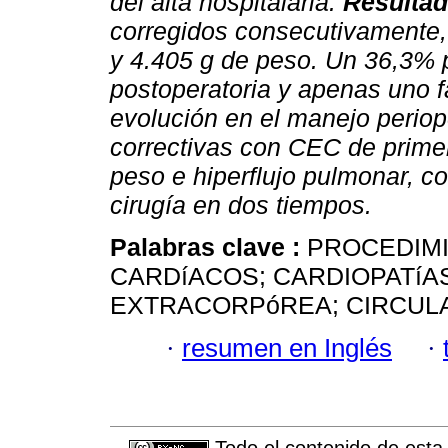
del alta hospitalaria.
Resulta
corregidos consecutivamente,
y 4.405 g de peso. Un 36,3% 
postoperatoria y apenas uno f
evolución en el manejo periope
correctivas con CEC de primer
peso e hiperflujo pulmonar, co
cirugía en dos tiempos.
Palabras clave :
PROCEDIM
CARDíACOS; CARDIOPATíA
EXTRACORPóREA; CIRCUL
·
resumen en Inglés
·