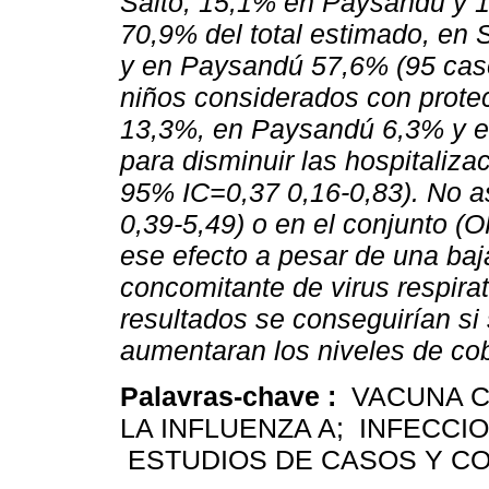
Salto, 15,1% en Paysandú y 1
70,9% del total estimado, en 
y en Paysandú 57,6% (95 caso
niños considerados con protec
13,3%, en Paysandú 6,3% y en
para disminuir las hospitaliz
95% IC=0,37 0,16-0,83). No 
0,39-5,49) o en el conjunto (
ese efecto a pesar de una baj
concomitante de virus respira
resultados se conseguirían s
aumentaran los niveles de co
Palavras-chave :
VACUNA C
LA INFLUENZA A; INFECCI
ESTUDIOS DE CASOS Y C