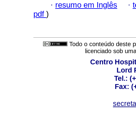
·
resumo em Inglês
·
pdf
)
Todo o conteúdo deste pe
licenciado sob um
Centro Hospit
Lord 
Tel.: 
Fax: 
secret