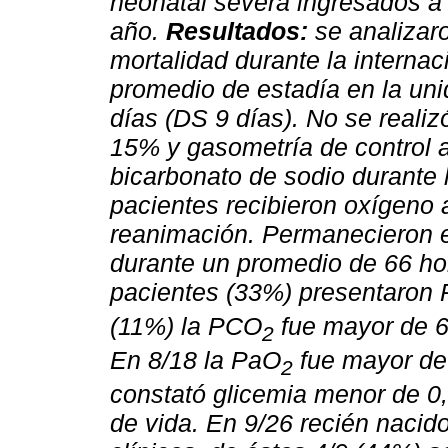
neonatal severa ingresados a 
año.
Resultados:
se analizaro
mortalidad durante la internac
promedio de estadía en la uni
días (DS 9 días). No se realiz
15% y gasometría de control a
bicarbonato de sodio durante 
pacientes recibieron oxígeno
reanimación. Permanecieron e
durante un promedio de 66 ho
pacientes (33%) presentaron
(11%) la PCO
fue mayor de 6
2
En 8/18 la PaO
fue mayor de
2
constató glicemia menor de 0,
de vida. En 9/26 recién nacid