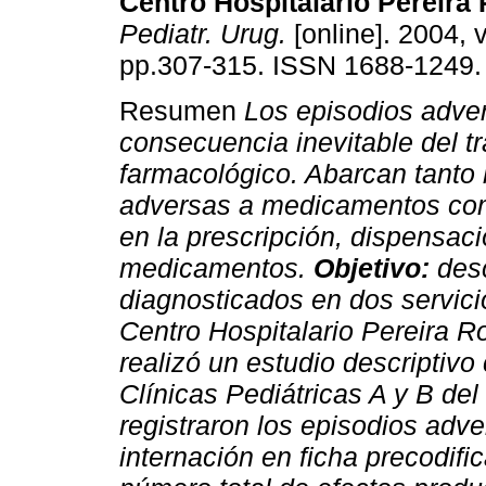
Centro Hospitalario Pereira 
Pediatr. Urug.
[online]. 2004, v
pp.307-315. ISSN 1688-1249.
Resumen
Los episodios adve
consecuencia inevitable del t
farmacológico. Abarcan tanto 
adversas a medicamentos com
en la prescripción, dispensac
medicamentos.
Objetivo:
desc
diagnosticados en dos servicio
Centro Hospitalario Pereira 
realizó un estudio descriptivo
Clínicas Pediátricas A y B d
registraron los episodios adv
internación en ficha precodifi