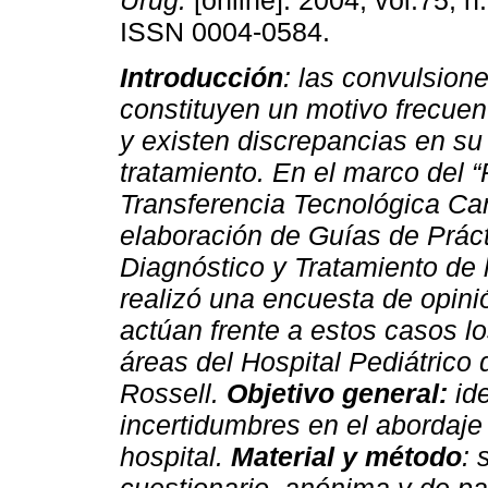
Urug.
[online]. 2004, vol.75, n
ISSN 0004-0584.
Introducción
: las convulsion
constituyen un motivo frecuen
y existen discrepancias en su
tratamiento. En el marco del 
Transferencia Tecnológica Ca
elaboración de Guías de Práct
Diagnóstico y Tratamiento de 
realizó una encuesta de opini
actúan frente a estos casos l
áreas del Hospital Pediátrico 
Rossell.
Objetivo general:
id
incertidumbres en el abordaje
hospital.
Material y método
: 