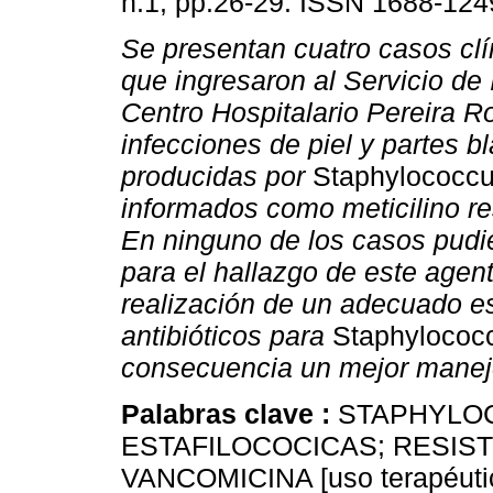
n.1, pp.26-29. ISSN 1688-124
Se presentan cuatro casos clí
que ingresaron al Servicio de 
Centro Hospitalario Pereira R
infecciones de piel y partes b
producidas por
Staphylococcu
informados como meticilino re
En ninguno de los casos pudie
para el hallazgo de este agent
realización de un adecuado es
antibióticos para
Staphylococ
consecuencia un mejor manejo
Palabras clave :
STAPHYLO
ESTAFILOCOCICAS; RESISTE
VANCOMICINA [uso terapéutic