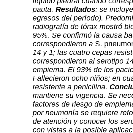
líquido pleural cuando corresp
pauta.
Resultados
: se incluy
egresos del período). Predom
radiografía de tórax mostró 
95%. Se confirmó la causa bac
correspondieron a
S. pneumo
14 y 1; las cuatro cepas resis
correspondieron al serotipo 1
empiema. El 93% de los pacien
Fallecieron ocho niños; en cua
resistente a penicilina.
Concl
mantiene su vigencia. Se neces
factores de riesgo de empiema
por neumonía se requiere refor
de atención y conocer los ser
con vistas a la posible aplica