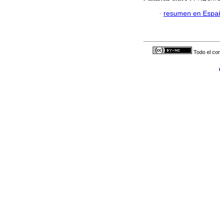
·
resumen en Espa
Todo el con