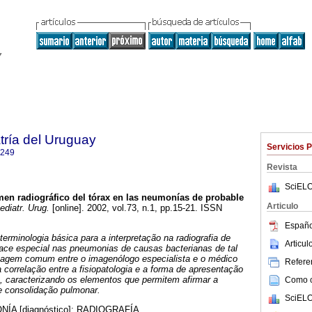
tría del Uruguay
Servicios 
1249
Revista
SciELO
en radiográfico del tórax en las neumonías de probable
Articulo
diatr. Urug.
[online]. 2002, vol.73, n.1, pp.15-21. ISSN
Españo
erminologia básica para a interpretação na radiografia de
Articu
face especial nas pneumonias de causas bacterianas de tal
uagem comum entre o imagenólogo especialista e o médico
Referen
 correlação entre a fisiopatologia e a forma de apresentação
 , caracterizando os elementos que permitem afirmar a
Como ci
e consolidação pulmonar.
SciELO
ÍA [diagnóstico]; RADIOGRAFÍA.