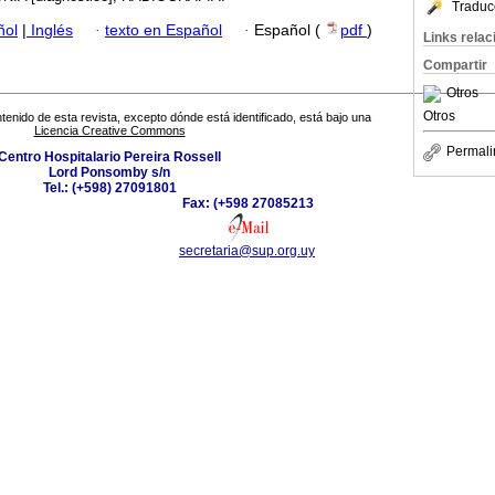
Traduc
ñol
|
Inglés
·
texto en Español
·
Español (
pdf
)
Links rela
Compartir
Otros
Otros
tenido de esta revista, excepto dónde está identificado, está bajo una
Licencia Creative Commons
Permali
Centro Hospitalario Pereira Rossell
Lord Ponsomby s/n
Tel.: (+598) 27091801
Fax: (+598 27085213
secretaria@sup.org.uy