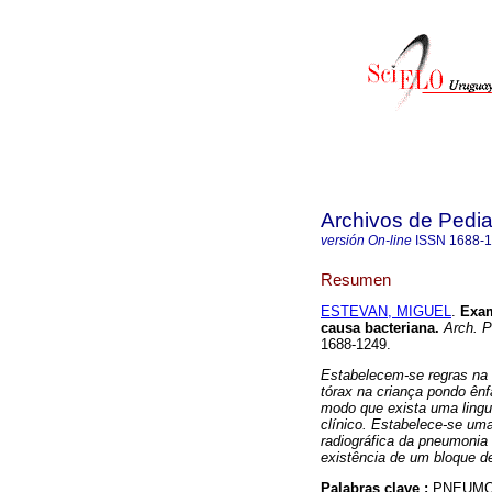
Archivos de Pedia
versión On-line
ISSN
1688-
Resumen
ESTEVAN, MIGUEL
.
Exam
causa bacteriana.
Arch. Pe
1688-1249.
Estabelecem-se regras na t
tórax na criança pondo ên
modo que exista uma ling
clínico. Estabelece-se uma
radiográfica da pneumonia
existência de um bloque d
Palabras clave :
PNEUMON