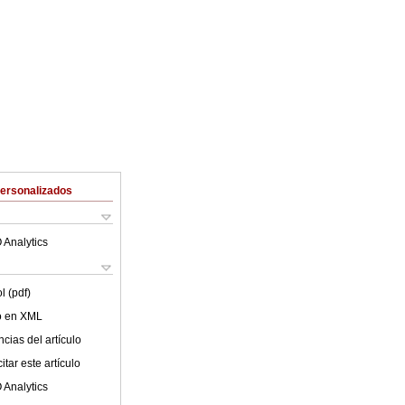
Personalizados
 Analytics
l (pdf)
lo en XML
cias del artículo
tar este artículo
 Analytics