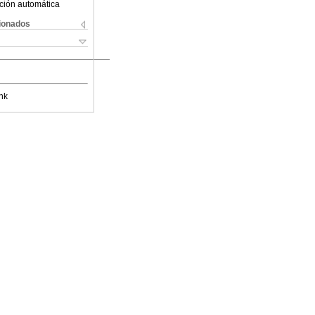
ción automática
cionados
nk