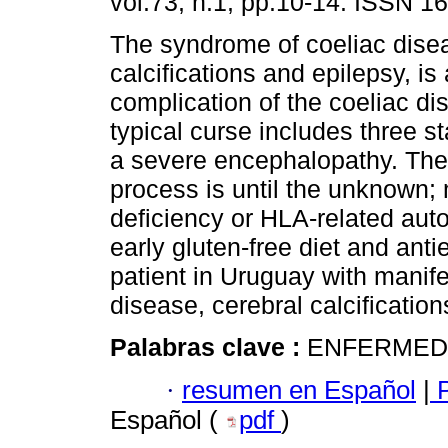
vol.73, n.1, pp.10-14. ISSN 1
The syndrome of coeliac disea
calcifications and epilepsy, is 
complication of the coeliac d
typical curse includes three s
a severe encephalopathy. The
process is until the unknown; 
deficiency or HLA-related aut
early gluten-free diet and anti
patient in Uruguay with manif
disease, cerebral calcification
Palabras clave :
ENFERMEDAD
·
resumen en Español
|
P
Español (
pdf
)