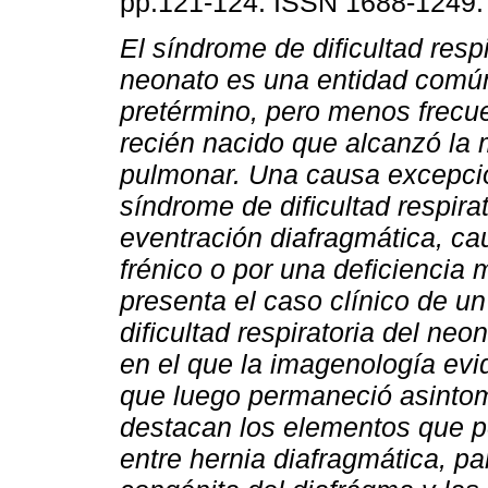
pp.121-124. ISSN 1688-1249.
El síndrome de dificultad respi
neonato es una entidad común
pretérmino, pero menos frecue
recién nacido que alcanzó la
pulmonar. Una causa excepci
síndrome de dificultad respirat
eventración diafragmática, cau
frénico o por una deficiencia
presenta el caso clínico de u
dificultad respiratoria del ne
en el que la imagenología evi
que luego permaneció asintomá
destacan los elementos que pe
entre hernia diafragmática, par