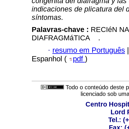
congénita del diafrágma y las 
indicaciones de plicatura del 
síntomas.
Palavras-chave :
RECIéN N
DIAFRAGMáTICA .
·
resumo em Português
|
Espanhol (
pdf
)
Todo o conteúdo deste pe
licenciado sob um
Centro Hospit
Lord 
Tel.: 
Fax: 