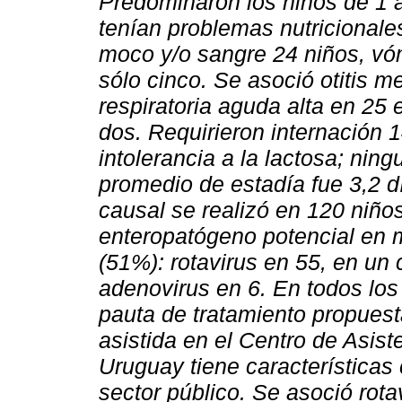
Predominaron los niños de 1 a
tenían problemas nutricional
moco y/o sangre 24 niños, vóm
sólo cinco. Se asoció otitis m
respiratoria aguda alta en 25 
dos. Requirieron internación 
intolerancia a la lactosa; ning
promedio de estadía fue 3,2 dí
causal se realizó en 120 niños
enteropatógeno potencial en m
(51%): rotavirus en 55, en un 
adenovirus en 6. En todos lo
pauta de tratamiento propues
asistida en el Centro de Asist
Uruguay tiene características c
sector público. Se asoció rot