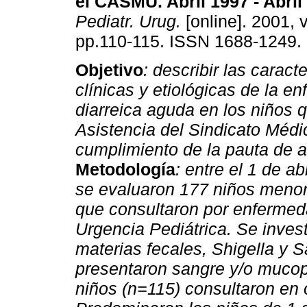
el CASMU. Abril 1997 - Abril
Pediatr. Urug.
[online]. 2001, v
pp.110-115. ISSN 1688-1249.
Objetivo
: describir las caracte
clínicas y etiológicas de la e
diarreica aguda en los niños 
Asistencia del Sindicato Médi
cumplimiento de la pauta de at
Metodología
: entre el 1 de a
se evaluaron 177 niños menor
que consultaron por enfermeda
Urgencia Pediátrica. Se invest
materias fecales, Shigella y 
presentaron sangre y/o muco
niños (n=115) consultaron en 