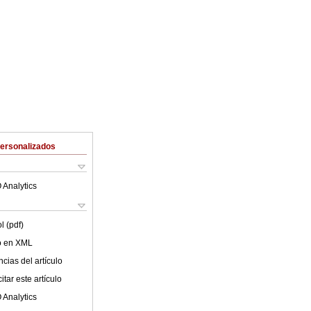
Personalizados
 Analytics
l (pdf)
lo en XML
cias del artículo
tar este artículo
 Analytics