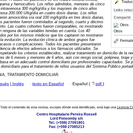
Traduc
ograma y hemocultivo. Los niños admitidos, menores de cinco
a intravenosa 300 mg/kg/día y los mayores de cinco años
Links rela
venosa 200.000 U/kg/día en cuatro dosis diarias. Los niños
ieron amoxicilina vía oral 100 mg/kg/día en tres dosis diarias,
Compartir
os pacientes fueron controlados al segundo, cuarto y décimo
Otros
iento. Las cuatro cohortes fueron comparables, no mostrando
en ninguna de las variables tenidas en cuenta. Los 40
Otros
idos por los mismos médicos que los captaron no mostraron
n la evolución. La evolución clínica de ambos grupos fue
Permali
fracasos o complicaciones. Todos los pacientes presentaron
idencia de efectos adversos a los fármacos utilizados. Se
espetando los criterios establecidos, realizar tratamiento en domicilio de la
es de 6 meses y menores de 6 años, aún con riesgo social, polipnea, tiraje y 
e basa en un adecuado control domiciliario por profesionales capacitados. Se
domiciliario para el tratamiento de niños usuarios del Sistema Público porta
A; TRATAMIENTO DOMICILIAR.
ugués
|
Inglés
·
texto en Español
·
Español (
pdf
)
Todo el contenido de esta revista, excepto dónde está identificado, está bajo una
Licencia 
Centro Hospitalario Pereira Rossell
Lord Ponsomby s/n
Tel.: (+598) 27091801
Fax: (+598 27085213