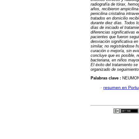
radiografía de tórax, hem
años, recibieron ampicilin
penicilina cristalina intra
tratados en domicilio recib
durante diez días. Todos l
días de iniciado el tratam
diferencias significativas 
pacientes que fueron segu
desviación significativa e
similar, no registrándose 
curación o mejoría, sin ev
concluye que es posible, r
bacteriana, en niños mayor
El éxito del tratamiento s
organizado de seguimiento 
Palabras clave :
NEUMONí
·
resumen en Port