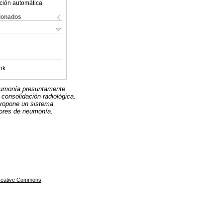
ción automática
cionados
nk
 neumonía presuntamente
consolidación radiológica.
 propone un sistema
dores de neumonía.
Creative Commons