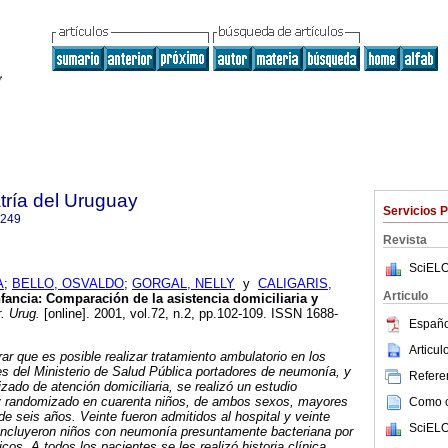
tría del Uruguay
Servicios 
1249
Revista
SciELO
A
;
BELLO, OSVALDO
;
GORGAL, NELLY
y
CALIGARIS,
Articulo
ancia: Comparación de la asistencia domiciliaria y
. Urug.
[online]. 2001, vol.72, n.2, pp.102-109. ISSN 1688-
Españo
Articu
ar que es posible realizar tratamiento ambulatorio en los
s del Ministerio de Salud Pública portadores de neumonía, y
Referen
zado de atención domiciliaria, se realizó un estudio
y randomizado en cuarenta niños, de ambos sexos, mayores
Como ci
 seis años. Veinte fueron admitidos al hospital y veinte
SciELO
 incluyeron niños con neumonía presuntamente bacteriana por
gicos. A todos los pacientes se les realizó historia clínica,