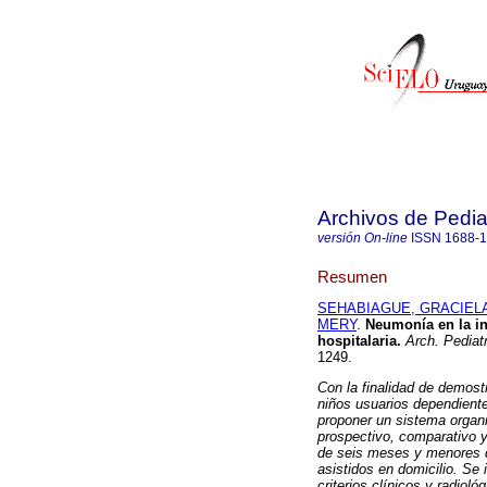
Archivos de Pedia
versión On-line
ISSN
1688-
Resumen
SEHABIAGUE, GRACIEL
MERY
.
Neumonía en la inf
hospitalaria.
Arch. Pediatr
1249.
Con la finalidad de demostr
niños usuarios dependiente
proponer un sistema organi
prospectivo, comparativo 
de seis meses y menores de
asistidos en domicilio. Se
criterios clínicos y radioló