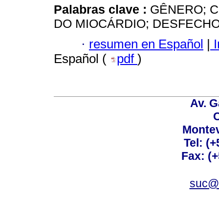
Palabras clave :
GÊNERO; C
DO MIOCÁRDIO; DESFECHO
·
resumen en Español
|
I
Español (
pdf
)
Av. G
C
Montev
Tel: (
Fax: (
suc@a