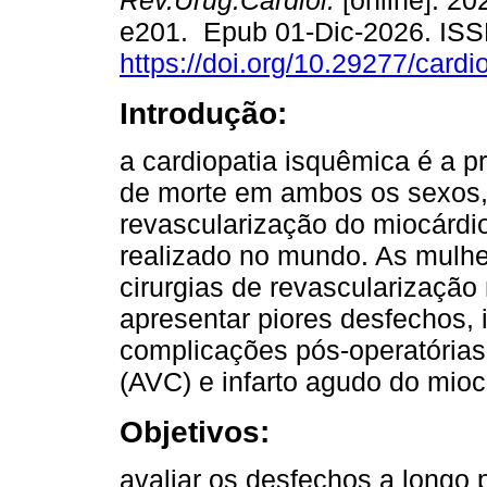
Rev.Urug.Cardiol.
[online]. 202
e201. Epub 01-Dic-2026. IS
https://doi.org/10.29277/cardi
Introdução:
a cardiopatia isquêmica é a p
de morte em ambos os sexos,
revascularização do miocárdi
realizado no mundo. As mulh
cirurgias de revascularizaçã
apresentar piores desfechos, 
complicações pós-operatórias
(AVC) e infarto agudo do mioc
Objetivos:
avaliar os desfechos a long