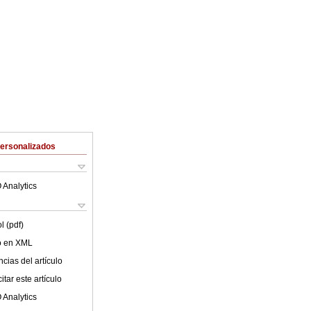
Personalizados
 Analytics
l (pdf)
lo en XML
cias del artículo
tar este artículo
 Analytics