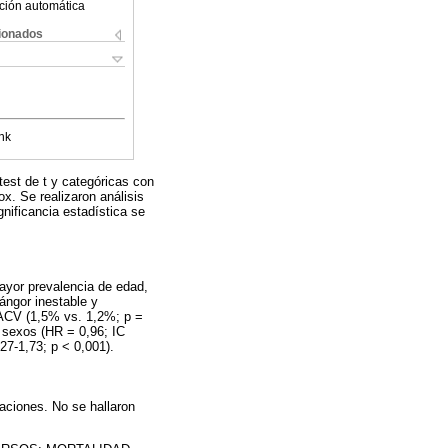
ción automática
cionados
nk
est de t y categóricas con
x. Se realizaron análisis
nificancia estadística se
mayor prevalencia de edad,
 ángor inestable y
 ACV (1,5% vs. 1,2%; p =
s sexos (HR = 0,96; IC
27-1,73; p < 0,001).
aciones. No se hallaron