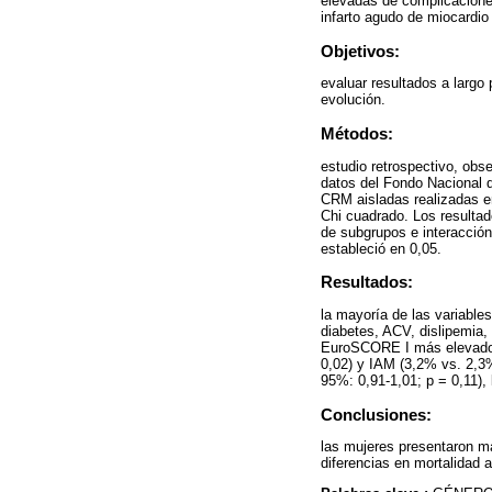
elevadas de complicacione
infarto agudo de miocardio
Objetivos:
evaluar resultados a largo
evolución.
Métodos:
estudio retrospectivo, obs
datos del Fondo Nacional 
CRM aisladas realizadas en
Chi cuadrado. Los resultad
de subgrupos e interacción
estableció en 0,05.
Resultados:
la mayoría de las variable
diabetes, ACV, dislipemia, 
EuroSCORE I más elevado. 
0,02) y IAM (3,2% vs. 2,3%
95%: 0,91-1,01; p = 0,11),
Conclusiones:
las mujeres presentaron m
diferencias en mortalidad a