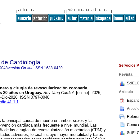
 de Cardiología
Servicios 
0048
versión On-line
ISSN
1688-0420
Revista
SciELO
ero y cirugía de revascularización coronaria.
Articulo
s 20 años en Uruguay.
Rev.Urug.Cardiol.
[online]. 2026,
1-Dic-2026. ISSN 0797-0048.
Españo
rdio.41.1.1
.
Articu
Referen
s la principal causa de muerte en ambos sexos y la
Como ci
tervención cardíaca más frecuente a nivel mundial. Las
% de las cirugías de revascularización miocárdica (CRM) y
SciELO
tados adversos, lo cual incluye mayor mortalidad y tasas