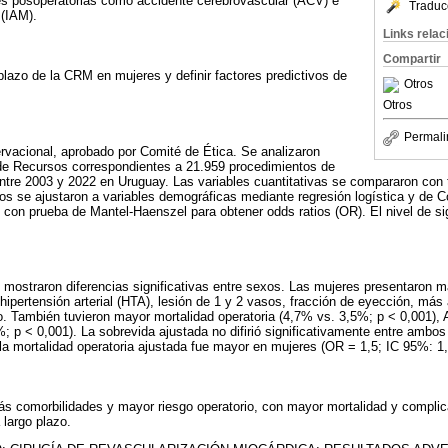
s posoperatorias como accidente cerebrovascular (ACV) e
Traduc
 (IAM).
Links rela
Compartir
 plazo de la CRM en mujeres y definir factores predictivos de
Otros
Otros
Permali
ervacional, aprobado por Comité de Ética. Se analizaron
de Recursos correspondientes a 21.959 procedimientos de
tre 2003 y 2022 en Uruguay. Las variables cuantitativas se compararon con t
os se ajustaron a variables demográficas mediante regresión logística y de Co
 con prueba de Mantel-Haenszel para obtener odds ratios (OR). El nivel de sig
s mostraron diferencias significativas entre sexos. Las mujeres presentaron 
hipertensión arterial (HTA), lesión de 1 y 2 vasos, fracción de eyección, más
También tuvieron mayor mortalidad operatoria (4,7% vs. 3,5%; p < 0,001),
; p < 0,001). La sobrevida ajustada no difirió significativamente entre ambo
 la mortalidad operatoria ajustada fue mayor en mujeres (OR = 1,5; IC 95%: 1,
ás comorbilidades y mayor riesgo operatorio, con mayor mortalidad y complic
 largo plazo.