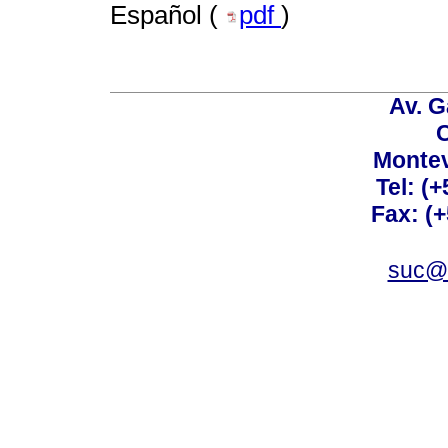
Español (
pdf
)
Av. G
C
Montev
Tel: (
Fax: (
suc@a