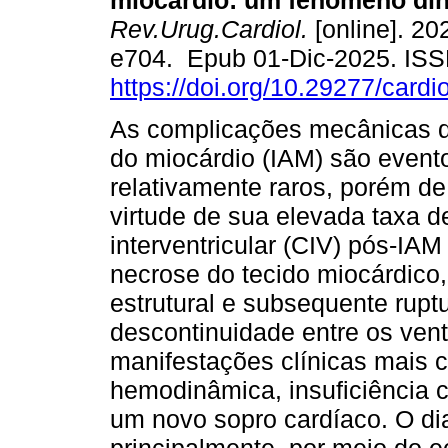
miocárdio: um fenômeno di
Rev.Urug.Cardiol.
[online]. 202
e704. Epub 01-Dic-2025. IS
https://doi.org/10.29277/cardi
As complicações mecânicas d
do miocárdio (IAM) são event
relativamente raros, porém de
virtude de sua elevada taxa 
interventricular (CIV) pós-I
necrose do tecido miocárdico
estrutural e subsequente rupt
descontinuidade entre os vent
manifestações clínicas mais 
hemodinâmica, insuficiência 
um novo sopro cardíaco. O di