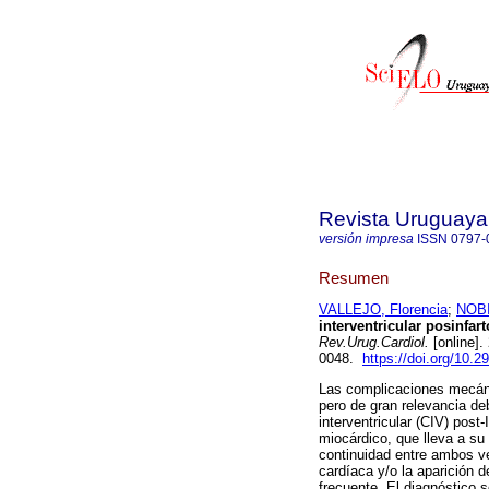
Revista Uruguaya
versión impresa
ISSN
0797-
Resumen
VALLEJO, Florencia
;
NOBI
interventricular posinfa
Rev.Urug.Cardiol.
[online].
0048.
https://doi.org/10.2
Las complicaciones mecáni
pero de gran relevancia de
interventricular (CIV) pos
miocárdico, que lleva a su 
continuidad entre ambos ve
cardíaca y/o la aparición 
frecuente. El diagnóstico 