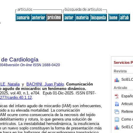
 de Cardiología
Servicios 
0048
versión On-line
ISSN
1688-0420
Revista
SciELO
LE, Natalia
y
BACHINI, Juan Pablo
.
Comunicación
Articulo
rto agudo de miocardio: un fenómeno dinámico.
 2025, vol.40, n.1, e704. Epub 01-Dic-2025. ISSN 0797-
Españo
9277/cardio.40.1.12
.
Articu
cas del infarto agudo de miocardio (IAM) son infrecuentes,
bido a su elevada mortalidad. La comunicación
Referen
t-IAM ocurre como consecuencia de la necrosis del tejido
debilitamiento y rotura, lo que genera una solución de
Como ci
ntrículos. La inestabilidad hemodinámica, la insuficiencia
SciELO
de un nuevo soplo constituyen la forma de presentación más
se basa en los hallazgos del ecocardiograma transtorácico