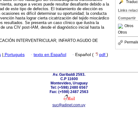
Traduc
mienta, aunque a veces puede resultar desafiante debido a la
ad de este tipo de defectos. El tratamiento de elección es
Links rela
 ocasiones es difícil determinar su oportunidad; la conducta
ervención hasta lograr cierta cicatrización del tejido miocárdico
Compartir
s resultados. Se presenta un caso clínico que ilustra la
Otros
 de una CIV post-IAM, desde el diagnóstico inicial hasta la
Otros
CACIÓN INTERVENTRICULAR; INFARTO AGUDO DE
Permali
s
|
Portugués
·
texto en Español
·
Español (
pdf
)
Av. Garibaldi 2593.
C.P 11600
Montevideo, Uruguay
Tel: (+598) 2480 6567
Fax: (+598) 2487 2563
suc@adinet.com.uy