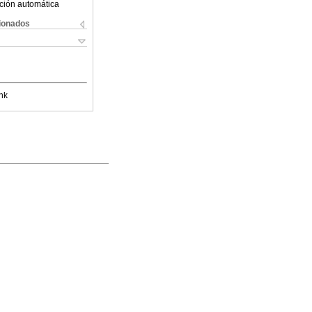
ción automática
cionados
nk