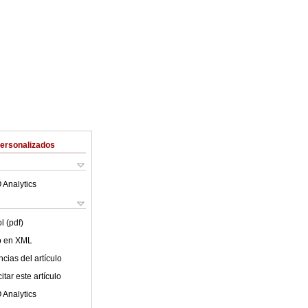
Personalizados
 Analytics
l (pdf)
lo en XML
cias del artículo
tar este artículo
 Analytics