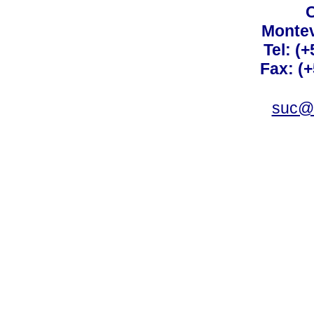
C
Montev
Tel: (
Fax: (
suc@a