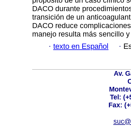
propósito de un caso clínico s
DACO durante procedimientos 
transición de un anticoagulan
DACO reduce complicaciones 
manejo resulta más sencillo y 
·
texto en Español
·
Es
Av. G
C
Montev
Tel: (
Fax: (
suc@a