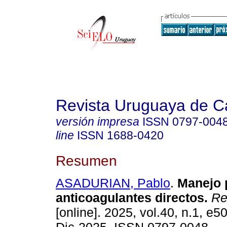
Revista Uruguaya de Ca
versión impresa
ISSN
0797-004
line
ISSN
1688-0420
Resumen
ASADURIAN, Pablo
.
Manejo p
anticoagulantes directos.
Rev
[online]. 2025, vol.40, n.1, e