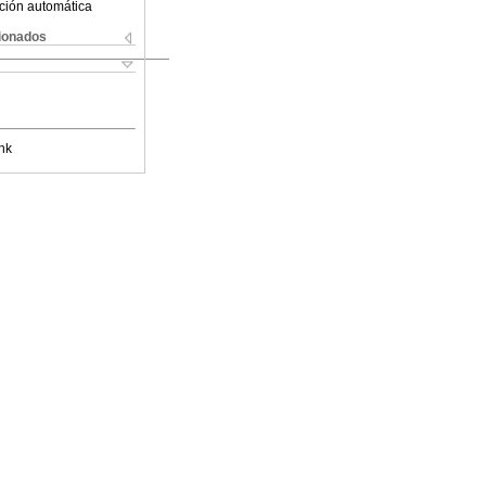
ción automática
cionados
nk