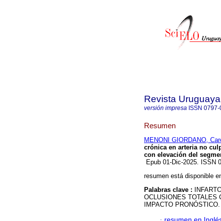
Revista Uruguaya
versión impresa
ISSN
0797-
Resumen
MENONI GIORDANO, Caro
crónica en arteria no cu
con elevación del segme
Epub 01-Dic-2025. ISSN 
resumen está disponible en
Palabras clave :
INFART
OCLUSIONES TOTALES 
IMPACTO PRONÓSTICO.
·
resumen en Inglé