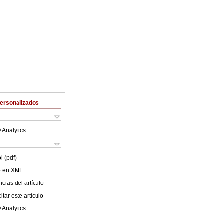
Personalizados
 Analytics
l (pdf)
lo en XML
cias del artículo
tar este artículo
 Analytics