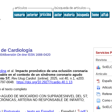
 de Cardiología
Servicios 
0048
versión On-line
ISSN
1688-0420
Revista
SciELO
lina
et al.
Impacto pronóstico de una oclusión coronaria
Articulo
lpable en el contexto de un síndrome coronario agudo
nto ST.
Rev.Urug.Cardiol.
[online]. 2025, vol.40, n.1, e203.
Españo
0797-0048.
https://doi.org/10.29277/cardio.40.1.13
.
Articu
 el texto completo
Referen
O AGUDO DE MIOCARDIO CON SUPRADESNIVEL DEL ST;
CRÓNICAS; ARTERIA NO RESPONSABLE DE INFARTO;
Como ci
SciELO
s
|
Portugués
·
texto en Español
·
Español (
pdf
)