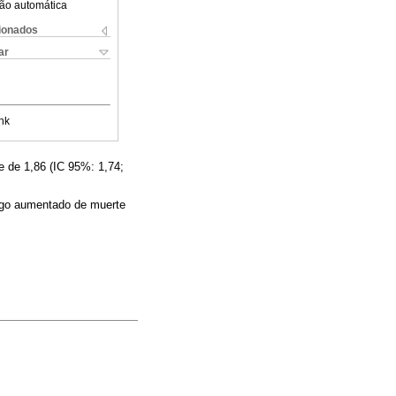
ão automática
cionados
ar
nk
e de 1,86 (IC 95%: 1,74;
esgo aumentado de muerte