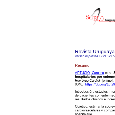
Revista Uruguaya
versão impressa
ISSN
0797
Resumo
ARTUCIO, Carolina
et al.
S
hospitalarios por enferm
Rev.Urug.Cardiol.
[online].
0048.
https://doi.org/10.2
Introducción: estudios int
de pacientes con enfermed
resultados clínicos e incr
Objetivo: estimar la sobre
cardiovasculares y compara
hospitalario.