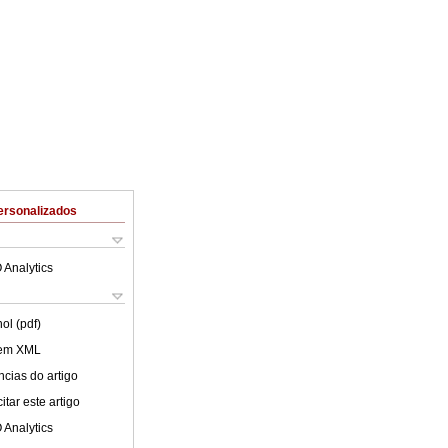
ersonalizados
 Analytics
ol (pdf)
 em XML
cias do artigo
tar este artigo
 Analytics