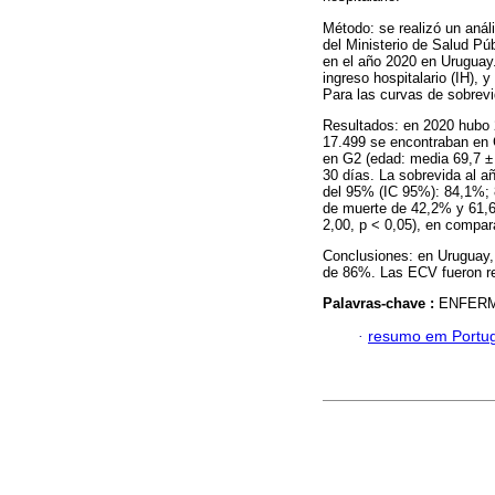
Método: se realizó un anál
del Ministerio de Salud P
en el año 2020 en Uruguay.
ingreso hospitalario (IH), 
Para las curvas de sobrevi
Resultados: en 2020 hubo 2
17.499 se encontraban en 
en G2 (edad: media 69,7 ±
30 días. La sobrevida al a
del 95% (IC 95%): 84,1%; 
de muerte de 42,2% y 61,6%
2,00, p < 0,05), en compar
Conclusiones: en Uruguay, 
de 86%. Las ECV fueron re
Palavras-chave :
ENFERM
·
resumo em Portu