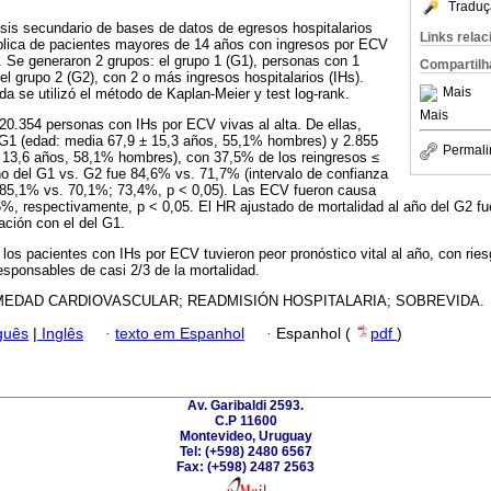
Traduç
isis secundario de bases de datos de egresos hospitalarios
Links rela
ública de pacientes mayores de 14 años con ingresos por ECV
 Se generaron 2 grupos: el grupo 1 (G1), personas con 1
Compartilh
y el grupo 2 (G2), con 2 o más ingresos hospitalarios (IHs).
Mais
da se utilizó el método de Kaplan-Meier y test log-rank.
Mais
0.354 personas con IHs por ECV vivas al alta. De ellas,
G1 (edad: media 67,9 ± 15,3 años, 55,1% hombres) y 2.855
Permali
 13,6 años, 58,1% hombres), con 37,5% de los reingresos ≤
ño del G1 vs. G2 fue 84,6% vs. 71,7% (intervalo de confianza
85,1% vs. 70,1%; 73,4%, p < 0,05). Las ECV fueron causa
, respectivamente, p < 0,05. El HR ajustado de mortalidad al año del G2 fu
ación con el del G1.
los pacientes con IHs por ECV tuvieron peor pronóstico vital al año, con ri
sponsables de casi 2/3 de la mortalidad.
EDAD CARDIOVASCULAR; READMISIÓN HOSPITALARIA; SOBREVIDA.
guês
|
Inglês
·
texto em Espanhol
·
Espanhol (
pdf
)
Av. Garibaldi 2593.
C.P 11600
Montevideo, Uruguay
Tel: (+598) 2480 6567
Fax: (+598) 2487 2563