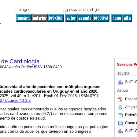
 de Cardiología
Serviços P
-0048
versão On-line
ISSN
1688-0420
Journal
SciELO
obrevida al año de pacientes con múltiples ingresos
Artigo
edades cardiovasculares en Uruguay en el año 2020.
 2025, vol.40, n.1, e201. Epub 01-Dez-2025. ISSN 0797-
Espanh
9277/cardio.40.1.2
.
Artigo
ernacionales han demostrado que los reingresos hospitalarios
ades cardiovasculares (ECV) están relacionados con peores
Referên
emento de costos en salud.
Como ci
vida al año en pacientes con múltiples ingresos por patologías
SciELO
rla con la de aquellos que tuvieron un solo ingreso