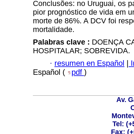
Conclusões: no Uruguai, os p
pior prognóstico de vida em 
morte de 86%. A DCV foi resp
mortalidade.
Palabras clave :
DOENÇA C
HOSPITALAR; SOBREVIDA.
·
resumen en Español
|
I
Español (
pdf
)
Av. G
C
Montev
Tel: (
Fax: (