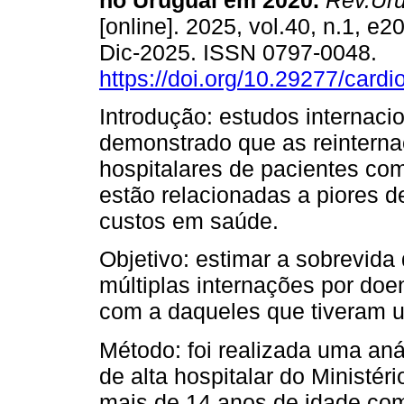
no Uruguai em 2020.
Rev.Uru
[online]. 2025, vol.40, n.1, e
Dic-2025. ISSN 0797-0048.
https://doi.org/10.29277/cardi
Introdução: estudos internaci
demonstrado que as reintern
hospitalares de pacientes co
estão relacionadas a piores 
custos em saúde.
Objetivo: estimar a sobrevid
múltiplas internações por do
com a daqueles que tiveram u
Método: foi realizada uma an
de alta hospitalar do Ministé
mais de 14 anos de idade co