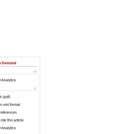
on Demand
 Analytics
h (pdf)
 in xml format
 references
cite this article
 Analytics