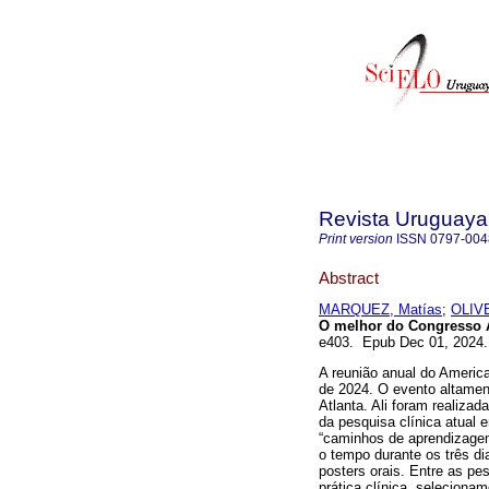
Revista Uruguaya
Print version
ISSN
0797-004
Abstract
MARQUEZ, Matías
;
OLIVE
O melhor do Congresso 
e403. Epub Dec 01, 2024
A reunião anual do American
de 2024. O evento altamen
Atlanta. Ali foram realiza
da pesquisa clínica atual
“caminhos de aprendizagem
o tempo durante os três d
posters orais. Entre as pe
prática clínica, seleciona