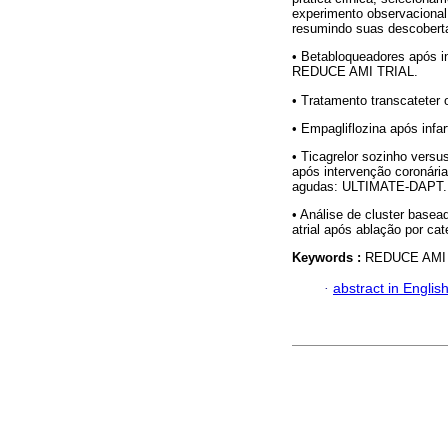
experimento observacional d
resumindo suas descobert
• Betabloqueadores após i
REDUCE AMI TRIAL.
• Tratamento transcateter 
• Empagliflozina após inf
• Ticagrelor sozinho versu
após intervenção coronári
agudas: ULTIMATE-DAPT.
• Análise de cluster basea
atrial após ablação por cate
Keywords :
REDUCE AMI 
·
abstract in Englis