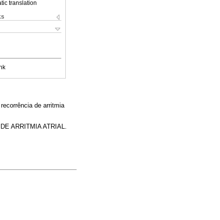
ic translation
ks
nk
recorrência de arritmia
DE ARRITMIA ATRIAL.