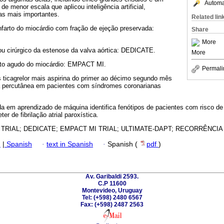
Automat
e menor escala que aplicou inteligência artificial,
as mais importantes.
Related lin
nfarto do miocárdio com fração de ejeção preservada:
Share
More
ou cirúrgico da estenose da valva aórtica: DEDICATE.
More
arto agudo do miocárdio: EMPACT MI.
Permali
s ticagrelor mais aspirina do primer ao décimo segundo mês
a percutânea em pacientes com síndromes coronarianas
da em aprendizado de máquina identifica fenótipos de pacientes com risco de 
ter de fibrilação atrial paroxística.
TRIAL; DEDICATE; EMPACT MI TRIAL; ULTIMATE-DAPT; RECORRÊNCIA 
h
|
Spanish
·
text in Spanish
·
Spanish (
pdf
)
Av. Garibaldi 2593.
C.P 11600
Montevideo, Uruguay
Tel: (+598) 2480 6567
Fax: (+598) 2487 2563