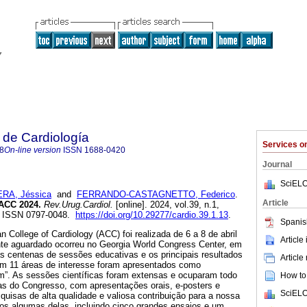
 de Cardiología
Services 
8
On-line version
ISSN
1688-0420
Journal
SciELO
RA, Jéssica
and
FERRANDO-CASTAGNETTO, Federico
.
Article
ACC 2024.
Rev.Urug.Cardiol.
[online]. 2024, vol.39, n.1,
. ISSN 0797-0048.
https://doi.org/10.29277/cardio.39.1.13
.
Spanis
 College of Cardiology (ACC) foi realizada de 6 a 8 de abril
Article
te aguardado ocorreu no Georgia World Congress Center, em
das centenas de sessões educativas e os principais resultados
Article
 em 11 áreas de interesse foram apresentados como
”. As sessões científicas foram extensas e ocuparam todo
How to 
ias do Congresso, com apresentações orais, e-posters e
SciELO
squisas de alta qualidade e valiosa contribuição para a nossa
mos algumas delas, incluindo cinco grandes ensaios e um