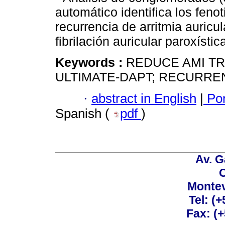
automático identifica los feno
recurrencia de arritmia auricul
fibrilación auricular paroxístic
Keywords :
REDUCE AMI TRI
ULTIMATE-DAPT; RECURREN
·
abstract in English
|
Por
Spanish (
pdf
)
Av. G
C
Montev
Tel: (
Fax: (