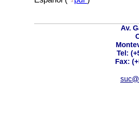
Av. G
C
Montev
Tel: (
Fax: (
suc@a