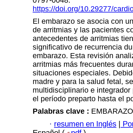
0797-0048.
https://doi.org/10.29277/cardi
El embarazo se asocia con un
de arritmias y las pacientes c
antecedentes de arritmias tie
significativo de recurrencia du
embarazo. Esta revisión analiz
arritmias más frecuentes dur
situaciones especiales. Debido
madre y para la salud fetal, s
multidisciplinario e integrado
el período preparto hasta el p
Palabras clave :
EMBARAZO;
·
resumen en Inglés
|
Por
Español (
pdf
)