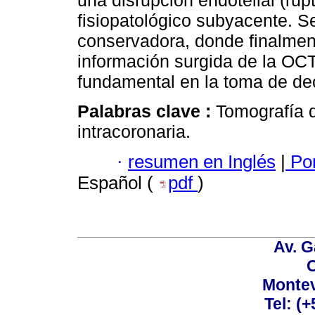
una disrupción endotelial (r
fisiopatológico subyacente. S
conservadora, donde finalment
información surgida de la OCT
fundamental en la toma de de
Palabras clave :
Tomografía 
intracoronaria.
·
resumen en Inglés
|
Por
Español (
pdf
)
Av. G
C
Montev
Tel: (