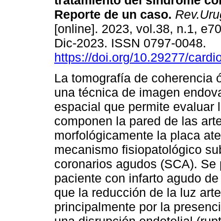
tratamiento del síndrome co
Reporte de un caso.
Rev.Urug
[online]. 2023, vol.38, n.1, e
Dic-2023. ISSN 0797-0048.
https://doi.org/10.29277/cardi
La tomografía de coherencia 
una técnica de imagen endova
espacial que permite evaluar l
componen la pared de las arter
morfológicamente la placa ater
mecanismo fisiopatológico su
coronarios agudos (SCA). Se p
paciente con infarto agudo d
que la reducción de la luz art
principalmente por la presenc